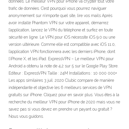
données. Le meilleur VPN pour iPhone va crypter tout votre
trafic de données. C’est pourquoi vous pourrez naviguer
anonymement sur n’importe quel site, lire vos mails Après
avoir installé Phantom VPN sur votre appareil, démarrez
l’application, lancez le VPN du téléphone et surfez en toute
sécurité en ligne. Le VPN pour iOS nécessite iOS 9.0 ou une
version ultérieure. Comme elle est compatible avec iOS 11.0,
l’application VPN fonctionnera avec les derniers iPhone, dont
l’iPhone X, et les iPad. ExpressVPN – Le meilleur VPN pour
Android a obtenu la note de 4,2 sur 5 sur le Google Play Store.
Editeur : ExpressVPN Taille : 24M Installations : 10 000 000+
Les apps similaires 3 juil. 2020 Clubic compare de manière
indépendante et objective les 6 meilleurs services de VPN
gratuits sur iPhone. Cliquez pour en savoir plus. Vous êtes à la
recherche du meilleur VPN pour iPhone de 2020 mais vous ne
savez pas si vous devez en prendre un payant ou gratuit ?
Nous vous guidons.